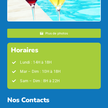
Plus de photos
Horaires
Lundi : 14H à 18H
Mar – Dim : 10H à 18H
Sam – Dim : 8H à 22H
Nos Contacts