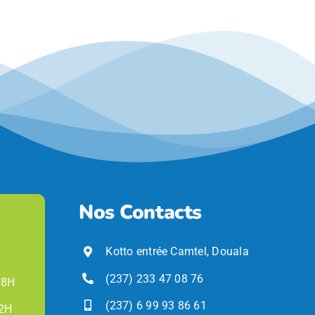
Nos Contacts
Kotto entrée Camtel, Douala
(237) 233 47 08 76
18H
(237) 6 99 93 86 61
22H