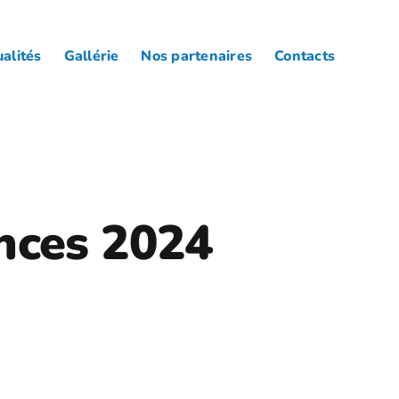
alités
Gallérie
Nos partenaires
Contacts
nces 2024